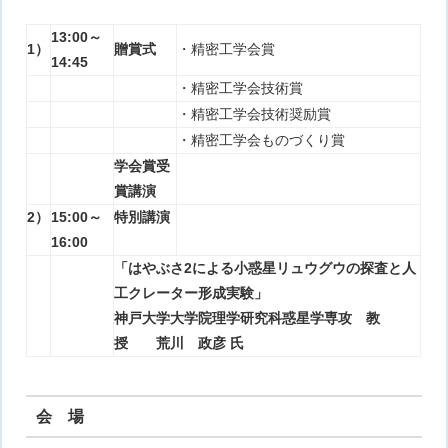
13:00～
1）
贈賞式
・精
密工学会賞
14:45
・精密工学会技術賞
・精密工学会技術奨励賞
・精密工学会ものづくり賞
学会賞受
賞講演
2）
15:00～
特別講演
16:00
「はやぶさ2による小惑星リュウグウの探査と人
工クレーター形成実験」
神戸大学大学院理学研究科惑星学専攻 教
授 荒川 政彦 氏
会 場